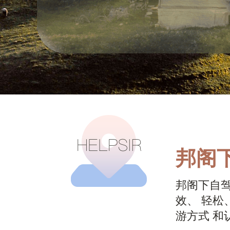
邦阁
邦阁下自
效、 轻松
游方式 