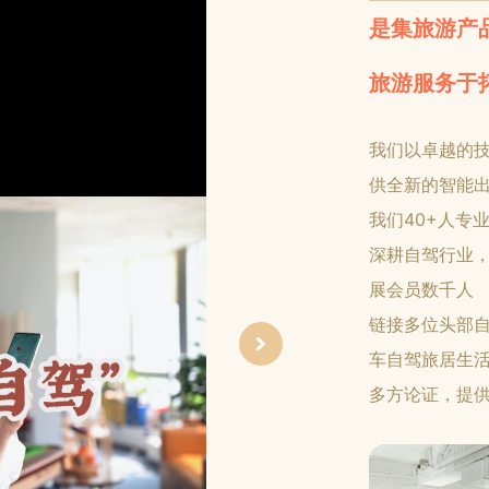
是集旅游产
旅游服务于
我们以卓越的技
供全新的智能
我们40+人专
深耕自驾行业，
展会员数千人
链接多位头部自
车自驾旅居生活
多方论证，提